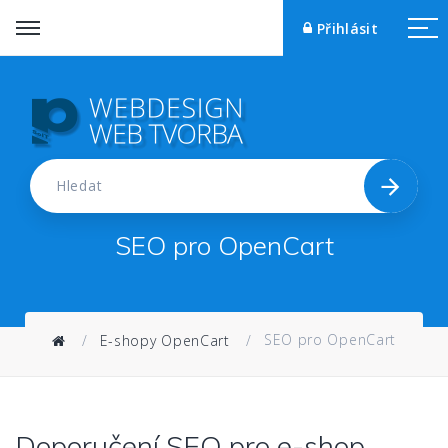
Přihlásit
Přihlásit
Hledat
SEO pro OpenCart
SEO pro OpenCart
E-shopy OpenCart
Doporučení SEO pro e-shop