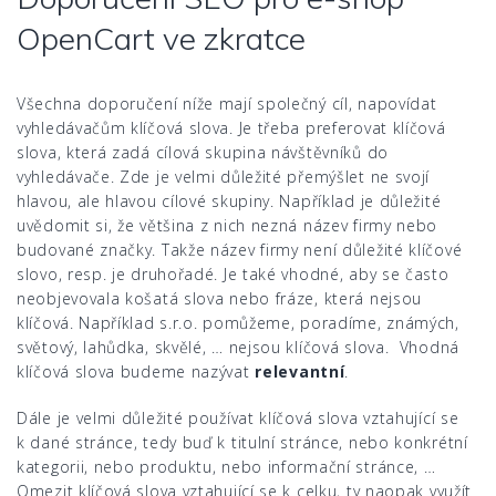
OpenCart ve zkratce
Všechna doporučení níže mají společný cíl, napovídat
vyhledávačům klíčová slova. Je třeba preferovat klíčová
slova, která zadá cílová skupina návštěvníků do
vyhledávače. Zde je velmi důležité přemýšlet ne svojí
hlavou, ale hlavou cílové skupiny. Například je důležité
uvědomit si, že většina z nich nezná název firmy nebo
budované značky. Takže název firmy není důležité klíčové
slovo, resp. je druhořadé. Je také vhodné, aby se často
neobjevovala košatá slova nebo fráze, která nejsou
klíčová. Například s.r.o. pomůžeme, poradíme, známých,
světový, lahůdka, skvělé, … nejsou klíčová slova. Vhodná
klíčová slova budeme nazývat
relevantní
.
Dále je velmi důležité používat klíčová slova vztahující se
k dané stránce, tedy buď k titulní stránce, nebo konkrétní
kategorii, nebo produktu, nebo informační stránce, …
Omezit klíčová slova vztahující se k celku, ty naopak využít