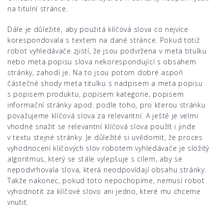
na titulní stránce.
Dále je důležité, aby použitá klíčová slova co nejvíce
korespondovala s textem na dané stránce. Pokud totiž
robot vyhledávače zjistí, že jsou podvržena v meta titulku
nebo meta popisu slova nekorespondující s obsahem
stránky, zahodí je. Na to jsou potom dobré aspoň
částečné shody meta titulku s nadpisem a meta popisu
s popisem produktu, popisem kategorie, popisem
informační stránky apod. podle toho, pro kterou stránku
považujeme klíčová slova za relevantní. A ještě je velmi
vhodné snažit se relevantní klíčová slova použít i jinde
v textu stejné stránky. Je důležité si uvědomit, že proces
vyhodnocení klíčových slov robotem vyhledávače je složitý
algoritmus, který se stále vylepšuje s cílem, aby se
nepodvrhovala slova, která neodpovídají obsahu stránky.
Takže nakonec, pokud toto nepochopíme, nemusí robot
vyhodnotit za klíčové slovo ani jedno, které mu chceme
vnutit.