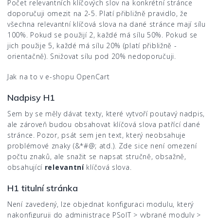
Počet relevantních klíčových slov na konkrétní stránce
doporučuji omezit na 2-5. Platí přibližně pravidlo, že
všechna relevantní klíčová slova na dané stránce mají sílu
100%. Pokud se použijí 2, každé má sílu 50%. Pokud se
jich použije 5, každé má sílu 20% (platí přibližně -
orientačně). Snižovat sílu pod 20% nedoporučuji.
Jak na to v e-shopu OpenCart
Nadpisy H1
Sem by se měly dávat texty, které vytvoří poutavý nadpis,
ale zároveň budou obsahovat klíčová slova patřící dané
stránce. Pozor, psát sem jen text, který neobsahuje
problémové znaky (&*#@; atd.). Zde sice není omezení
počtu znaků, ale snažit se napsat stručně, obsažně,
obsahující
relevantní
klíčová slova.
H1 titulní stránka
Není zavedený, lze objednat konfiguraci modulu, který
nakonfiguruji do administrace PSoIT > vybrané moduly >