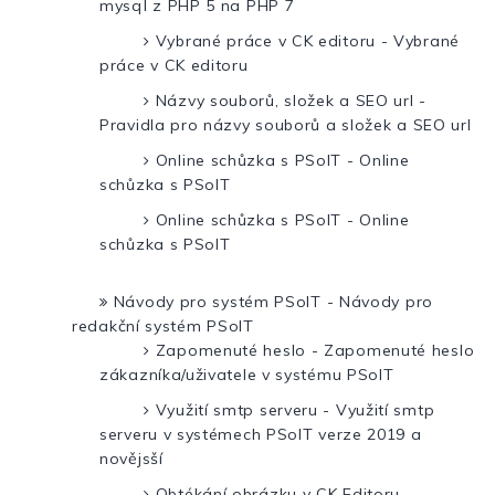
mysql z PHP 5 na PHP 7
Vybrané práce v CK editoru - Vybrané
práce v CK editoru
Názvy souborů, složek a SEO url -
Pravidla pro názvy souborů a složek a SEO url
Online schůzka s PSoIT - Online
schůzka s PSoIT
Online schůzka s PSoIT - Online
schůzka s PSoIT
Návody pro systém PSoIT - Návody pro
redakční systém PSoIT
Zapomenuté heslo - Zapomenuté heslo
zákazníka/uživatele v systému PSoIT
Využití smtp serveru - Využití smtp
serveru v systémech PSoIT verze 2019 a
novějsší
Obtékání obrázku v CK Editoru -